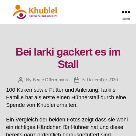
Menu
Khublei
Categories
Bei Iarki gackert es im
Stall
By
Beate Offermanns
5. December 2020
Post
Post
author
date
100 Küken sowie Futter und Anleitung: Iarki‘s
Familie hat als erste einen Hühnerstall durch eine
Spende von Khublei erhalten.
Ein Vergleich der beiden Fotos zeigt dass sie wohl
ein richtiges Händchen für Hühner hat und diese
bereits ganz ordentlich herausgefüttert sind.