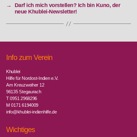
→
Darf ich mich vorstellen? Ich bin Kuno, der
neue Khublei-Newsletter!
Info zum Verein
Khublei
Hilfe für Nordost-Indien e.V.
Am Kreuzweiher 12
96135 Stegaurach
T 0951 2968296
M 0171 6194009
info@khublei-indienhilfe.de
Wichtiges