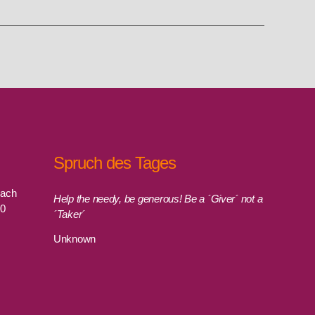
Spruch des Tages
rach
Help the needy, be generous! Be a ´Giver´ not a
00
´Taker´
Unknown