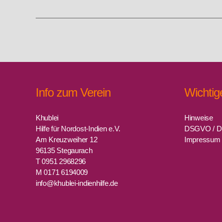
Info zum Verein
Wichtig
Khublei
Hinweise
Hilfe für Nordost-Indien e.V.
DSGVO / D
Am Kreuzweiher 12
Impressum
96135 Stegaurach
T 0951 2968296
M 0171 6194009
info@khublei-indienhilfe.de