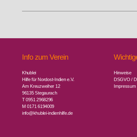
Info zum Verein
Wichtig
Khublei
Hinweise
Hilfe für Nordost-Indien e.V.
DSGVO / D
Am Kreuzweiher 12
Impressum
96135 Stegaurach
T 0951 2968296
M 0171 6194009
info@khublei-indienhilfe.de