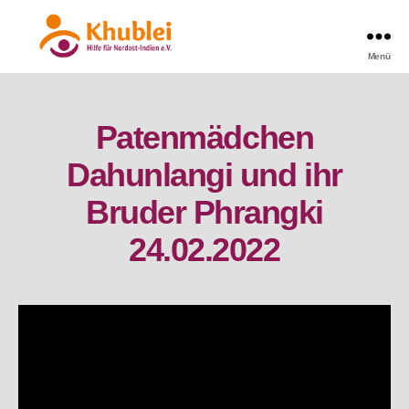
Menü
Khublei
Patenmädchen
Dahunlangi und ihr
Bruder Phrangki
24.02.2022