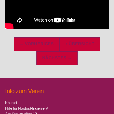
← VORHERIGES
↑ ÜBERSICHT
NÄCHSTES →
Info zum Verein
Khublei
Hilfe für Nordost-Indien e.V.
Am Kreuzweiher 12