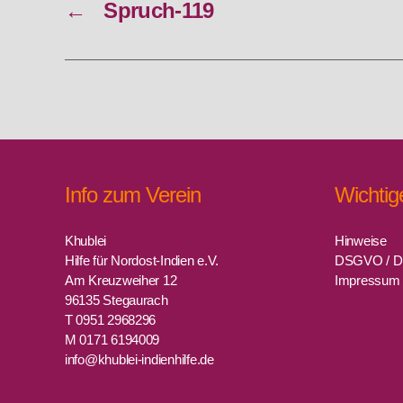
←
Spruch-119
Info zum Verein
Wichtig
Khublei
Hinweise
Hilfe für Nordost-Indien e.V.
DSGVO / D
Am Kreuzweiher 12
Impressum
96135 Stegaurach
T 0951 2968296
M 0171 6194009
info@khublei-indienhilfe.de