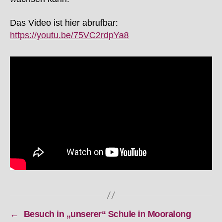
Das Video ist hier abrufbar:
https://youtu.be/75VC2rdpYa8
←
Besuch in „unserer“ Schule in Mooralong