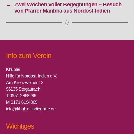
→
Zwei Wochen voller Begegnungen – Besuch
von Pfarrer Manbha aus Nordost-Indien
Info zum Verein
Khublei
Hilfe für Nordost-Indien e.V.
Am Kreuzweiher 12
96135 Stegaurach
T 0951 2968296
M 0171 6194009
info@khublei-indienhilfe.de
Wichtiges