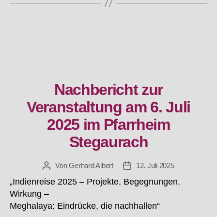
Nachbericht zur
Kategorien
Veranstaltung am 6. Juli
2025 im Pfarrheim
Stegaurach
Von
Gerhard Albert
12. Juli 2025
Beitragsautor
Beitragsdatum
„Indienreise 2025 – Projekte, Begegnungen,
Wirkung –
Meghalaya: Eindrücke, die nachhallen“