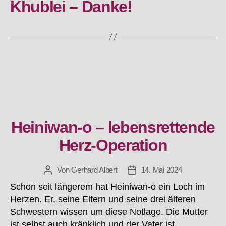
Khublei – Danke!
Heiniwan-o – lebensrettende
Kategorien
Herz-Operation
Von
Gerhard Albert
14. Mai 2024
Beitragsautor
Beitragsdatum
Schon seit längerem hat Heiniwan-o ein Loch im
Herzen. Er, seine Eltern und seine drei älteren
Schwestern wissen um diese Notlage. Die Mutter
ist selbst auch kränklich und der Vater ist