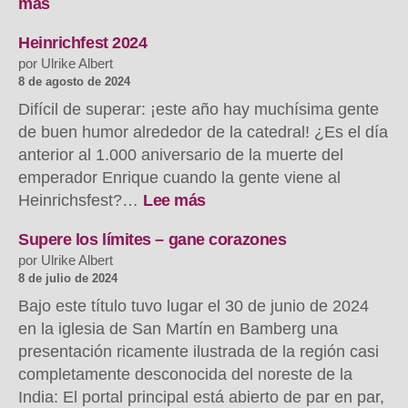
:
más
Hoher
Besuch
Heinrichfest 2024
aus
por Ulrike Albert
Indien
8 de agosto de 2024
Difícil de superar: ¡este año hay muchísima gente
de buen humor alrededor de la catedral! ¿Es el día
anterior al 1.000 aniversario de la muerte del
emperador Enrique cuando la gente viene al
:
Heinrichsfest?…
Lee más
Heinrichsfest
2024
Supere los límites – gane corazones
por Ulrike Albert
8 de julio de 2024
Bajo este título tuvo lugar el 30 de junio de 2024
en la iglesia de San Martín en Bamberg una
presentación ricamente ilustrada de la región casi
completamente desconocida del noreste de la
India: El portal principal está abierto de par en par,