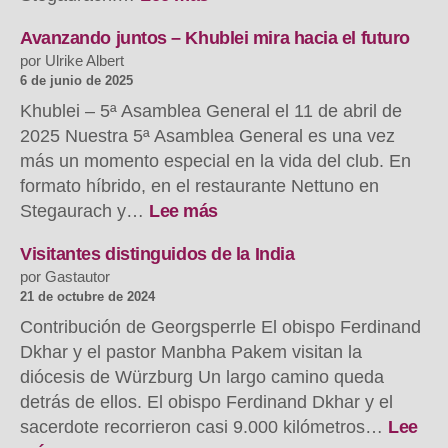
Nachbericht
zur
Avanzando juntos – Khublei mira hacia el futuro
Veranstaltung
por Ulrike Albert
am
6 de junio de 2025
6.
Khublei – 5ª Asamblea General el 11 de abril de
Juli
2025 Nuestra 5ª Asamblea General es una vez
2025
más un momento especial en la vida del club. En
im
formato híbrido, en el restaurante Nettuno en
Pfarrheim
:
Stegaurach y…
Lee más
Stegaurach
Gemeinsam
weitergehen
Visitantes distinguidos de la India
–
por Gastautor
Khublei
21 de octubre de 2024
blickt
Contribución de Georgsperrle El obispo Ferdinand
nach
Dkhar y el pastor Manbha Pakem visitan la
vorn
diócesis de Würzburg Un largo camino queda
detrás de ellos. El obispo Ferdinand Dkhar y el
sacerdote recorrieron casi 9.000 kilómetros…
Lee