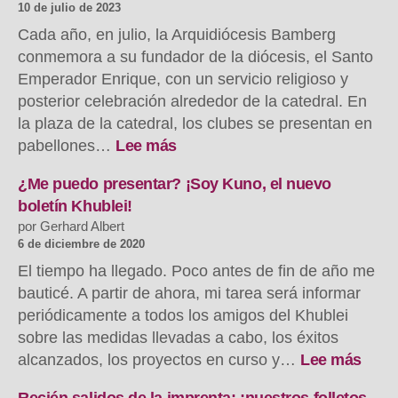
–
10 de julio de 2023
Pfr.
Cada año, en julio, la Arquidiócesis Bamberg
Thomas
conmemora a su fundador de la diócesis, el Santo
Manjaly
Emperador Enrique, con un servicio religioso y
in
posterior celebración alrededor de la catedral. En
Stegaurach
la plaza de la catedral, los clubes se presentan en
:
pabellones…
Lee más
Heinrichsfest
2023
¿Me puedo presentar? ¡Soy Kuno, el nuevo
in
boletín Khublei!
Bamberg
por Gerhard Albert
6 de diciembre de 2020
El tiempo ha llegado. Poco antes de fin de año me
bauticé. A partir de ahora, mi tarea será informar
periódicamente a todos los amigos del Khublei
sobre las medidas llevadas a cabo, los éxitos
:
alcanzados, los proyectos en curso y…
Lee más
Darf
ich
Recién salidos de la imprenta: ¡nuestros folletos