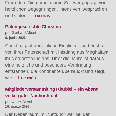
Freunden. Die gemeinsame Zeit war geprägt von
herzlichen Begegnungen, intensiven Gesprächen
:
und vielen…
Lee más
Zwei
Wochen
Patengeschichte Christina
voller
por Gerhard Albert
Begegnungen
6. junio 2026
–
Christina gibt persönliche Einblicke und berichtet
Besuch
von ihrer Patenschaft mit Inisdang aus Meghalaya
von
im Nordosten Indiens. Über die Jahre ist daraus
Pfarrer
eine herzliche und besondere Verbindung
Manbha
entstanden, die Kontinente überbrückt und zeigt,
aus
:
Nordost-
wie…
Lee más
Patengeschichte
Indien
Christina
Mitgliederversammlung Khublei – ein Abend
voller guter Nachrichten!
por Ulrike Albert
16. marzo 2026
Der Nebenraum im „Nettuno“ war bei der