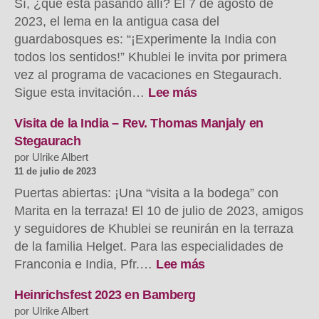
Sí, ¿qué está pasando allí? El 7 de agosto de
Presse!
2023, el lema en la antigua casa del
guardabosques es: “¡Experimente la India con
todos los sentidos!” Khublei le invita por primera
vez al programa de vacaciones en Stegaurach.
:
Sigue esta invitación…
Lee más
Reges
Treiben
Visita de la India – Rev. Thomas Manjaly en
im
Stegaurach
Forsthaus
por Ulrike Albert
in
11 de julio de 2023
Stegaurach
Puertas abiertas: ¡Una “visita a la bodega” con
Marita en la terraza! El 10 de julio de 2023, amigos
y seguidores de Khublei se reunirán en la terraza
de la familia Helget. Para las especialidades de
:
Franconia e India, Pfr.…
Lee más
Besuch
aus
Heinrichsfest 2023 en Bamberg
Indien
por Ulrike Albert