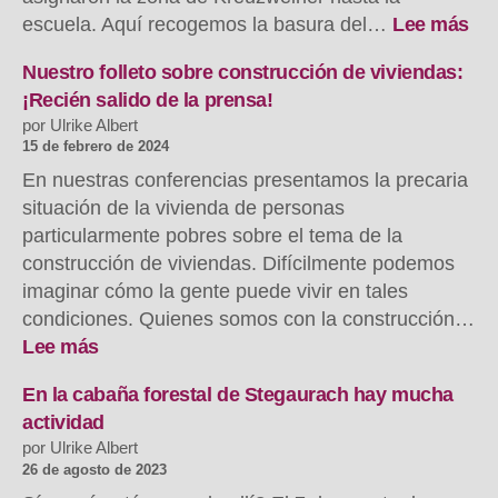
:
escuela. Aquí recogemos la basura del…
Lee más
ZA
RA
Nuestro folleto sobre construcción de viviendas:
DA
¡Recién salido de la prensa!
20
por Ulrike Albert
–
15 de febrero de 2024
Au
En nuestras conferencias presentamos la precaria
in
situación de la vivienda de personas
St
particularmente pobres sobre el tema de la
construcción de viviendas. Difícilmente podemos
imaginar cómo la gente puede vivir en tales
condiciones. Quienes somos con la construcción…
:
Lee más
Unser
Hausbau-
En la cabaña forestal de Stegaurach hay mucha
Flyer:
actividad
Frisch
por Ulrike Albert
aus
26 de agosto de 2023
der