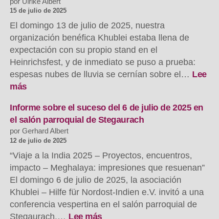
por Ulrike Albert
und
15 de julio de 2025
Begegnung
El domingo 13 de julio de 2025, nuestra
mit
organización benéfica Khublei estaba llena de
Pfarrer
expectación con su propio stand en el
Manbha
Heinrichsfest, y de inmediato se puso a prueba:
espesas nubes de lluvia se cernían sobre el…
Lee
:
más
Khublei
beim
Informe sobre el suceso del 6 de julio de 2025 en
Heinrichsfest
el salón parroquial de Stegaurach
–
por Gerhard Albert
Ein
12 de julio de 2025
sonniger
“Viaje a la India 2025 – Proyectos, encuentros,
Erfolg
impacto – Meghalaya: impresiones que resuenan”
trotz
El domingo 6 de julio de 2025, la asociación
dunkler
Khublei – Hilfe für Nordost-Indien e.V. invitó a una
Wolken
conferencia vespertina en el salón parroquial de
:
Stegaurach.…
Lee más