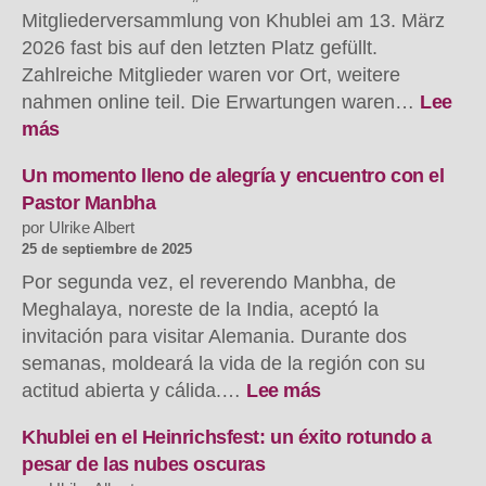
Mitgliederversammlung von Khublei am 13. März
2026 fast bis auf den letzten Platz gefüllt.
Zahlreiche Mitglieder waren vor Ort, weitere
nahmen online teil. Die Erwartungen waren…
Lee
:
más
Mitgliederversammlung
Khublei
Un momento lleno de alegría y encuentro con el
–
Pastor Manbha
ein
por Ulrike Albert
Abend
25 de septiembre de 2025
voller
Por segunda vez, el reverendo Manbha, de
guter
Meghalaya, noreste de la India, aceptó la
Nachrichten!
invitación para visitar Alemania. Durante dos
semanas, moldeará la vida de la región con su
:
actitud abierta y cálida.…
Lee más
Eine
Zeit
Khublei en el Heinrichsfest: un éxito rotundo a
voller
pesar de las nubes oscuras
Freude