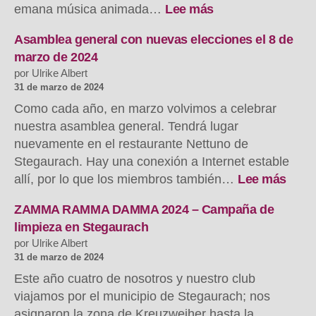
:
emana música animada…
Lee más
Grenzen
überwinden
Asamblea general con nuevas elecciones el 8 de
–
marzo de 2024
Herzen
por Ulrike Albert
gewinnen
31 de marzo de 2024
Como cada año, en marzo volvimos a celebrar
nuestra asamblea general. Tendrá lugar
nuevamente en el restaurante Nettuno de
Stegaurach. Hay una conexión a Internet estable
:
allí, por lo que los miembros también…
Lee más
Mitg
mit
ZAMMA RAMMA DAMMA 2024 – Campaña de
Neuw
limpieza en Stegaurach
am
por Ulrike Albert
8.
31 de marzo de 2024
März
Este año cuatro de nosotros y nuestro club
2024
viajamos por el municipio de Stegaurach; nos
asignaron la zona de Kreuzweiher hasta la