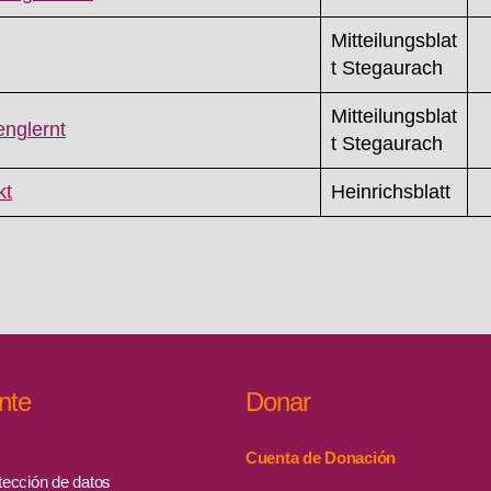
Mitteilungsblat
t Stegaurach
Mitteilungsblat
nglernt
t Stegaurach
kt
Heinrichsblatt
nte
Donar
Cuenta de Donación
ección de datos